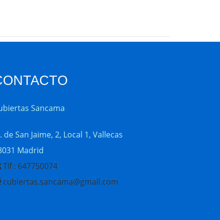
CONTACTO
ubiertas Sancama
. de San Jaime, 2, Local 1, Vallecas
8031 Madrid
Tlf : 647750074
cubiertas.sancama@gmail.com